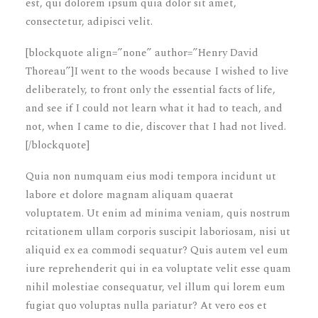
est, qui dolorem ipsum quia dolor sit amet,
consectetur, adipisci velit.
[blockquote align=”none” author=”Henry David
Thoreau”]I went to the woods because I wished to live
deliberately, to front only the essential facts of life,
and see if I could not learn what it had to teach, and
not, when I came to die, discover that I had not lived.
[/blockquote]
Quia non numquam eius modi tempora incidunt ut
labore et dolore magnam aliquam quaerat
voluptatem. Ut enim ad minima veniam, quis nostrum
rcitationem ullam corporis suscipit laboriosam, nisi ut
aliquid ex ea commodi sequatur? Quis autem vel eum
iure reprehenderit qui in ea voluptate velit esse quam
nihil molestiae consequatur, vel illum qui lorem eum
fugiat quo voluptas nulla pariatur? At vero eos et