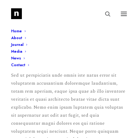
Home
About
Journal
Portfolio Demo 11
Media
News
Contact
Sed ut perspiciatis unde omnis iste natus error sit
voluptatem accusantium doloremque laudantium,
totam rem aperiam, eaque ipsa quae ab illo inventore
veritatis et quasi architecto beatae vitae dicta sunt
explicabo. Nemo enim ipsam luptatem quia voluptas
sit aspernatur aut odit aut fugit, sed quia
consequuntur magni dolores eos qui ratione
voluptatem sequi nesciunt. Neque porro quisquam