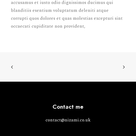
accusamus et iusto odio dignissimos ducimus qui
blanditiis esentium voluptatum deleniti atque
corrupti quos dolores et quas molestias excepturi sint
occaecati cupiditate non provident,
Contact me
contact@nizami.co.uk